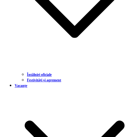
Întâlniri oficiale
Festivități și agrement
Vacanțe