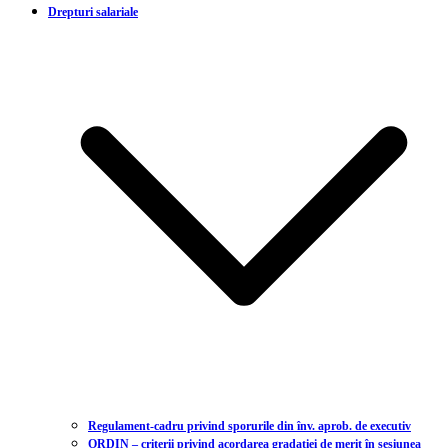
Drepturi salariale
Regulament-cadru privind sporurile din înv. aprob. de executiv
ORDIN – criterii privind acordarea gradației de merit în sesiunea