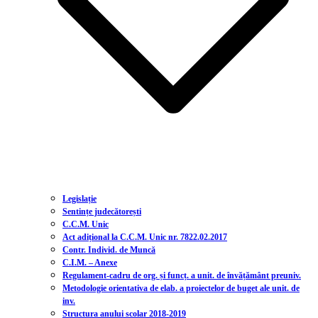
Legislație
Sentințe judecătorești
C.C.M. Unic
Act adițional la C.C.M. Unic nr. 7822.02.2017
Contr. Individ. de Muncă
C.I.M. – Anexe
Regulament-cadru de org. și funcț. a unit. de învățământ preuniv.
Metodologie orientativa de elab. a proiectelor de buget ale unit. de
inv.
Structura anului scolar 2018-2019