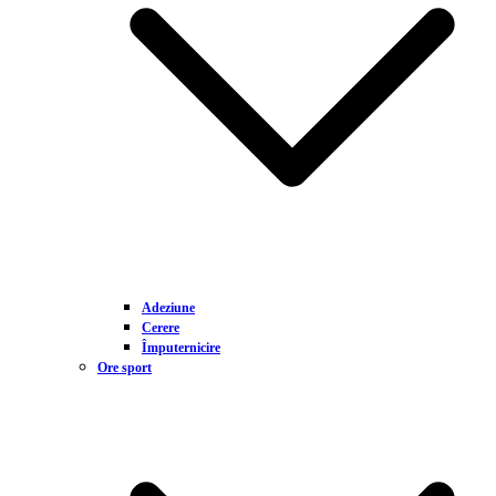
Adeziune
Cerere
Împuternicire
Ore sport