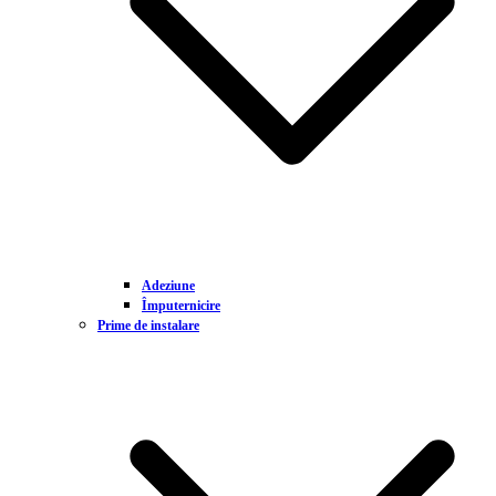
Adeziune
Împuternicire
Prime de instalare