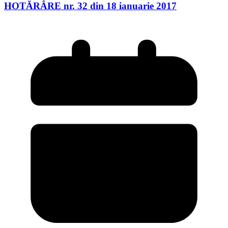
HOTĂRÂRE nr. 32 din 18 ianuarie 2017