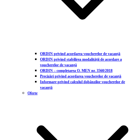
ORDIN privind acordarea voucherelor de vacanță
ORDIN privind stabilirea modalității de acordare a
voucherelor de vacanță
ORDIN – completarea O. MEN nr. 3560/2018
Precizări privind acordarea voucherelor de vacanță
Informare privind calculul dobânzilor voucherelor de
vacanță
Oferte