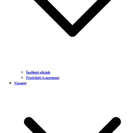
Întâlniri oficiale
Festivități și agrement
Vacanțe