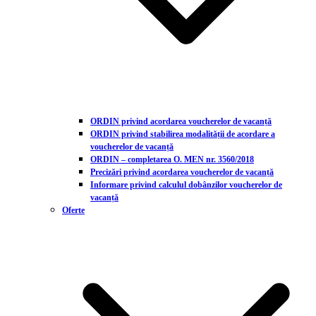
ORDIN privind acordarea voucherelor de vacanță
ORDIN privind stabilirea modalității de acordare a
voucherelor de vacanță
ORDIN – completarea O. MEN nr. 3560/2018
Precizări privind acordarea voucherelor de vacanță
Informare privind calculul dobânzilor voucherelor de
vacanță
Oferte