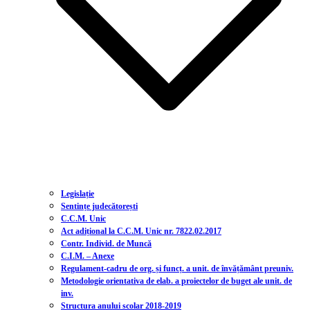
Legislație
Sentințe judecătorești
C.C.M. Unic
Act adițional la C.C.M. Unic nr. 7822.02.2017
Contr. Individ. de Muncă
C.I.M. – Anexe
Regulament-cadru de org. și funcț. a unit. de învățământ preuniv.
Metodologie orientativa de elab. a proiectelor de buget ale unit. de
inv.
Structura anului scolar 2018-2019