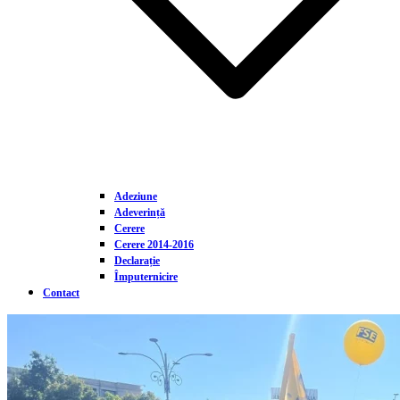
Adeziune
Adeverință
Cerere
Cerere 2014-2016
Declarație
Împuternicire
Contact