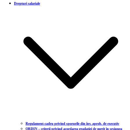
Drepturi salariale
Regulament-cadru privind sporurile din înv. aprob. de executiv
ORDIN – criterii privind acordarea gradației de merit în sesiunea