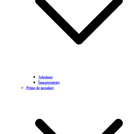
Adeziune
Împuternicire
Prime de instalare