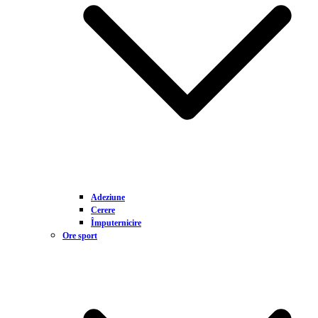
Adeziune
Cerere
Împuternicire
Ore sport