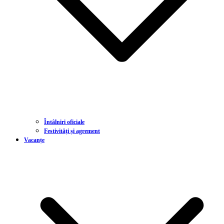
Întâlniri oficiale
Festivități și agrement
Vacanțe