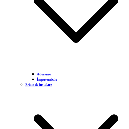
Adeziune
Împuternicire
Prime de instalare