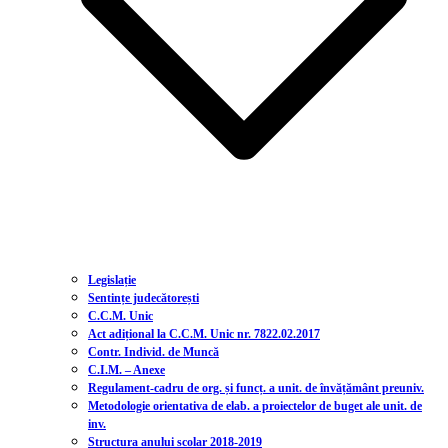
Legislație
Sentințe judecătorești
C.C.M. Unic
Act adițional la C.C.M. Unic nr. 7822.02.2017
Contr. Individ. de Muncă
C.I.M. – Anexe
Regulament-cadru de org. și funcț. a unit. de învățământ preuniv.
Metodologie orientativa de elab. a proiectelor de buget ale unit. de
inv.
Structura anului scolar 2018-2019