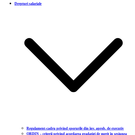
Drepturi salariale
Regulament-cadru privind sporurile din înv. aprob. de executiv
ORDIN – criterii privind acordarea gradației de merit în sesiunea