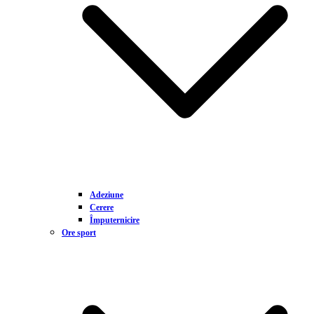
Adeziune
Cerere
Împuternicire
Ore sport