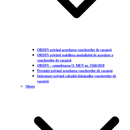
ORDIN privind acordarea voucherelor de vacanță
ORDIN privind stabilirea modalității de acordare a
voucherelor de vacanță
ORDIN – completarea O. MEN nr. 3560/2018
Precizări privind acordarea voucherelor de vacanță
Informare privind calculul dobânzilor voucherelor de
vacanță
Oferte