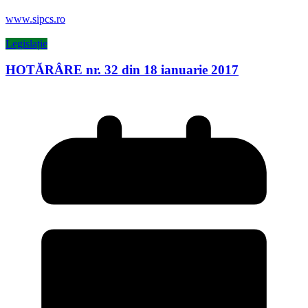
www.sipcs.ro
Legislație
HOTĂRÂRE nr. 32 din 18 ianuarie 2017