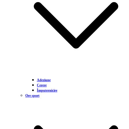
Adeziune
Cerere
Împuternicire
Ore sport