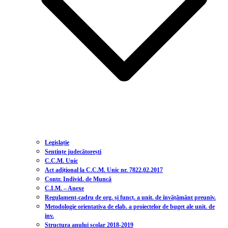
Legislație
Sentințe judecătorești
C.C.M. Unic
Act adițional la C.C.M. Unic nr. 7822.02.2017
Contr. Individ. de Muncă
C.I.M. – Anexe
Regulament-cadru de org. și funcț. a unit. de învățământ preuniv.
Metodologie orientativa de elab. a proiectelor de buget ale unit. de
inv.
Structura anului scolar 2018-2019