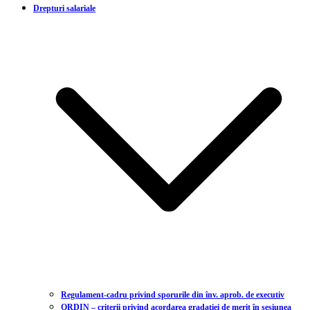
Drepturi salariale
Regulament-cadru privind sporurile din înv. aprob. de executiv
ORDIN – criterii privind acordarea gradației de merit în sesiunea