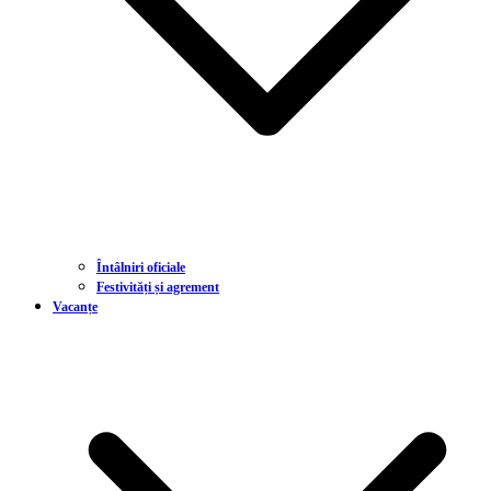
Întâlniri oficiale
Festivități și agrement
Vacanțe