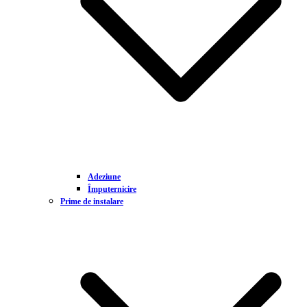
Adeziune
Împuternicire
Prime de instalare