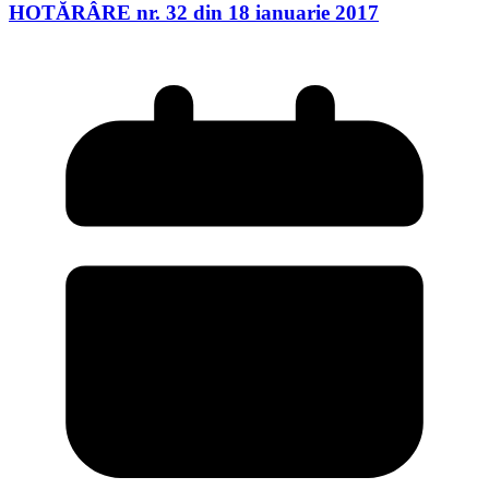
HOTĂRÂRE nr. 32 din 18 ianuarie 2017