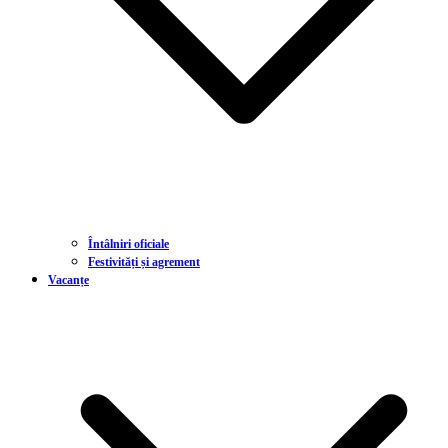
Întâlniri oficiale
Festivități și agrement
Vacanțe