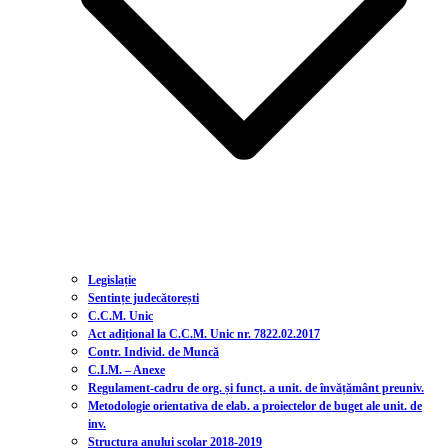
Legislație
Sentințe judecătorești
C.C.M. Unic
Act adițional la C.C.M. Unic nr. 7822.02.2017
Contr. Individ. de Muncă
C.I.M. – Anexe
Regulament-cadru de org. și funcț. a unit. de învățământ preuniv.
Metodologie orientativa de elab. a proiectelor de buget ale unit. de
inv.
Structura anului scolar 2018-2019