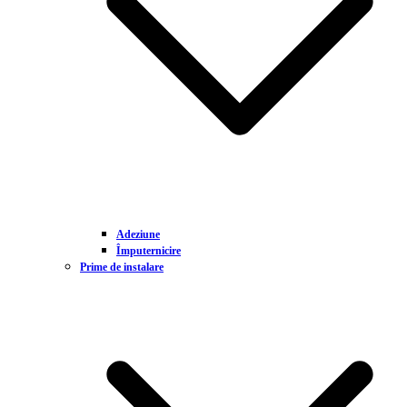
Adeziune
Împuternicire
Prime de instalare