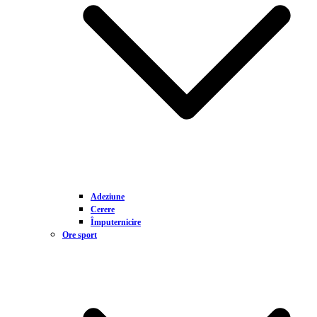
Adeziune
Cerere
Împuternicire
Ore sport