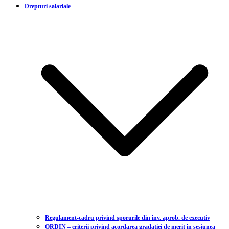
Drepturi salariale
Regulament-cadru privind sporurile din înv. aprob. de executiv
ORDIN – criterii privind acordarea gradației de merit în sesiunea