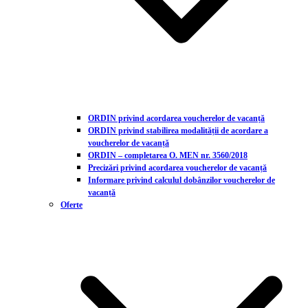
ORDIN privind acordarea voucherelor de vacanță
ORDIN privind stabilirea modalității de acordare a
voucherelor de vacanță
ORDIN – completarea O. MEN nr. 3560/2018
Precizări privind acordarea voucherelor de vacanță
Informare privind calculul dobânzilor voucherelor de
vacanță
Oferte